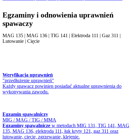
Egzaminy i odnowienia uprawnień
spawaczy
MAG 135 | MAG 136 | TIG 141 | Elektroda 111 | Gaz 311 |
Lutowanie | Cięcie
Weryfikacja uprawnień
"przedłużenie uprawnień"
Każdy spawacz powinien posiadać aktualne uprawnienia do
wykonywania zawodu.
Egzamin spawalniczy
MIG / MAG / TIG / MMA
Egzaminy spawalnicze
w metodach MIG 131, TIG 141, MAG
135, MAG 136, elektroda 111, łuk kryty 121, gaz 311 oraz
lutowanie, cięcie, zgrzewanie, klejenie.