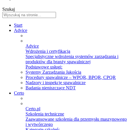
Szukaj
Start
Advice
Advice
Wdrożenia i certyfikacja
Specjalistyczne wdrożenia systemów zarządzania i
produktów dla branży spawalniczej
Podstawowe usługi:
Systemy Zarządzania Jakością
Procedury spawalnicze – WPQR, BPQR, CPQR
Nadzory i inspekcje spawalnicze
Badania nieniszczące NDT
Certo
Certo.pl
Szkolenia techniczne
Zaawansowane szkolenia dla przemysłu maszynowego
i wytwórczego
Kategorie szkoleń: