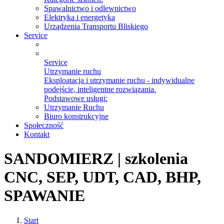
Spawalnictwo i odlewnictwo
Elektryka i energetyka
Urządzenia Transportu Bliskiego
Service
Service
Utrzymanie ruchu
Eksploatacja i utrzymanie ruchu - indywidualne
podejście, inteligentne rozwiązania.
Podstawowe usługi:
Utrzymanie Ruchu
Biuro konstrukcyjne
Społeczność
Kontakt
SANDOMIERZ | szkolenia
CNC, SEP, UDT, CAD, BHP,
SPAWANIE
Start