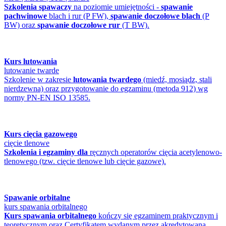
Szkolenia spawaczy
na poziomie umiejętności -
spawanie
pachwinowe
blach i rur (P FW),
spawanie doczołowe blach
(P
BW) oraz
spawanie doczołowe rur
(T BW).
Kurs lutowania
lutowanie twarde
Szkolenie w zakresie
lutowania twardego
(miedź, mosiądz, stali
nierdzewna) oraz przygotowanie do egzaminu (metoda 912) wg
normy PN-EN ISO 13585.
Kurs cięcia gazowego
cięcie tlenowe
Szkolenia i egzaminy dla
ręcznych operatorów cięcia acetylenowo-
tlenowego (tzw. cięcie tlenowe lub cięcie gazowe).
Spawanie orbitalne
kurs spawania orbitalnego
Kurs spawania orbitalnego
kończy się egzaminem praktycznym i
teoretycznym oraz Certyfikatem wydanym przez akredytowaną