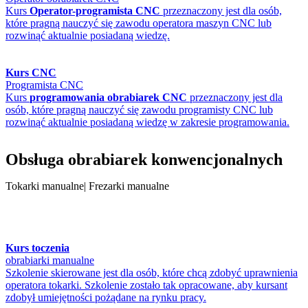
Kurs
Operator-programista CNC
przeznaczony jest dla osób,
które pragną nauczyć się zawodu operatora maszyn CNC lub
rozwinąć aktualnie posiadaną wiedzę.
Kurs CNC
Programista CNC
Kurs
programowania obrabiarek CNC
przeznaczony jest dla
osób, które pragną nauczyć się zawodu programisty CNC lub
rozwinąć aktualnie posiadaną wiedzę w zakresie programowania.
Obsługa obrabiarek konwencjonalnych
Tokarki manualne| Frezarki manualne
Kurs toczenia
obrabiarki manualne
Szkolenie skierowane jest dla osób, które chcą zdobyć uprawnienia
operatora tokarki. Szkolenie zostało tak opracowane, aby kursant
zdobył umiejętności pożądane na rynku pracy.