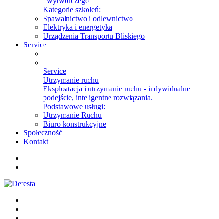
i wytwórczego
Kategorie szkoleń:
Spawalnictwo i odlewnictwo
Elektryka i energetyka
Urządzenia Transportu Bliskiego
Service
Service
Utrzymanie ruchu
Eksploatacja i utrzymanie ruchu - indywidualne
podejście, inteligentne rozwiązania.
Podstawowe usługi:
Utrzymanie Ruchu
Biuro konstrukcyjne
Społeczność
Kontakt