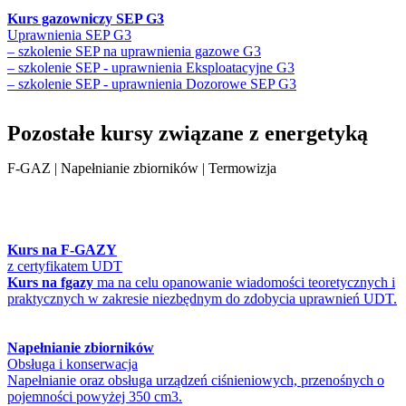
Kurs gazowniczy SEP G3
Uprawnienia SEP G3
– szkolenie SEP na uprawnienia gazowe G3
– szkolenie SEP - uprawnienia Eksploatacyjne G3
– szkolenie SEP - uprawnienia Dozorowe SEP G3
Pozostałe kursy związane z energetyką
F-GAZ | Napełnianie zbiorników | Termowizja
Kurs na F-GAZY
z certyfikatem UDT
Kurs na fgazy
ma na celu opanowanie wiadomości teoretycznych i
praktycznych w zakresie niezbędnym do zdobycia uprawnień UDT.
Napełnianie zbiorników
Obsługa i konserwacja
Napełnianie oraz obsługa urządzeń ciśnieniowych, przenośnych o
pojemności powyżej 350 cm3.