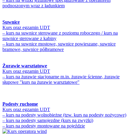
– kurs na wózki jezdniowe specjalizowane z operatorem
podnoszonym wraz z ładunkiem
Suwnice
Kurs oraz egzamin UDT
– kurs na suwnice sterowane z poziomu roboczego / kurs na
suwnice sterowane z kabiny
– kurs na suwnice mostowe, suwnice powieszane, suwnice
bramowe, suwnice półbramowe
Żurawie warsztatowe
Kurs oraz egzamin UDT
– kurs na żurawie stacjonarne m.in. żurawie ścienne, żurawie
słupowe "kurs na żurawie warsztatowe"
Podesty ruchome
Kurs oraz egzamin UDT
– kurs na podesty wolnobieżne (tzw. kurs na podesty nożycowe)
– kurs na podesty samojezdne (kurs na zwyżki)
– kurs na podesty montowane na pojeździe