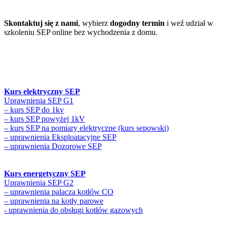
Skontaktuj się z nami
, wybierz
dogodny termin
i weź udział w
szkoleniu SEP online bez wychodzenia z domu.
Kurs elektryczny SEP
Uprawnienia SEP G1
– kurs SEP do 1kv
– kurs SEP powyżej 1kV
– kurs SEP na pomiary elektryczne (kurs sepowski)
– uprawnienia Eksploatacyjne SEP
– uprawnienia Dozorowe SEP
Kurs energetyczny SEP
Uprawnienia SEP G2
– uprawnienia palacza kotłów CO
– uprawnienia na kotły parowe
- uprawnienia do obsługi kotłów gazowych