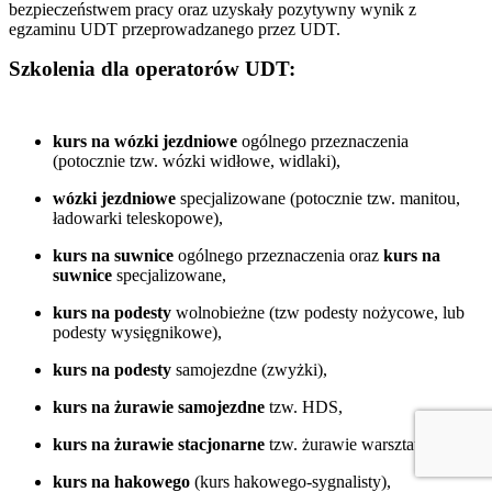
bezpieczeństwem pracy oraz uzyskały pozytywny wynik z
egzaminu UDT przeprowadzanego przez UDT.
Szkolenia dla operatorów UDT:
kurs na wózki jezdniowe
ogólnego przeznaczenia
(potocznie tzw. wózki widłowe, widlaki),
wózki jezdniowe
specjalizowane (potocznie tzw. manitou,
ładowarki teleskopowe),
kurs na suwnice
ogólnego przeznaczenia oraz
kurs na
suwnice
specjalizowane,
kurs na podesty
wolnobieżne (tzw podesty nożycowe, lub
podesty wysięgnikowe),
kurs na podesty
samojezdne (zwyżki),
kurs na żurawie samojezdne
tzw. HDS,
kurs na żurawie stacjonarne
tzw. żurawie warsztatowe,
kurs na hakowego
(kurs hakowego-sygnalisty),