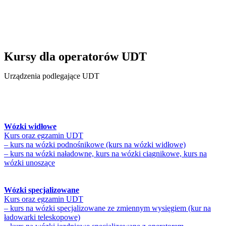
Kursy dla operatorów UDT
Urządzenia podlegające UDT
Wózki widłowe
Kurs oraz egzamin UDT
– kurs na wózki podnośnikowe (kurs na wózki widłowe)
– kurs na wózki naładowne, kurs na wózki ciągnikowe, kurs na
wózki unoszące
Wózki specjalizowane
Kurs oraz egzamin UDT
– kurs na wózki specjalizowane ze zmiennym wysięgiem (kur na
ładowarki teleskopowe)