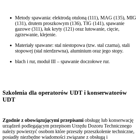
Metody spawania: elektrodą otuloną (111), MAG (135), MIG
(131), drutem proszkowym (136), TIG (141), spawanie
gazowe (311), łuk kryty (121) oraz lutowanie, cięcie,
zgrzewanie, klejenie.
Materiały spawane: stal niestopowa (tzw. stal czarna), stali
stopowej (stal nierdzewna), aluminium oraz jego stopy.
blach i rur, moduł III – spawanie doczołowe rur.
Szkolenia dla operatorów UDT i konserwatorów
UDT
Zgodnie z obowiązującymi przepisami
obsługę lub konserwację
urządzeń podlegającym przepisom Urzędu Dozoru Technicznego
należy powierzyć osobom które przeszły przeszkolenie techniczne,
posiadły niezbędne wiadomości związane z obsługą i