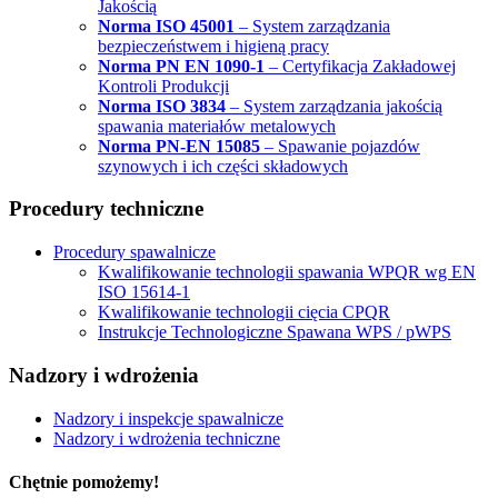
Jakością
Norma ISO 45001
– System zarządzania
bezpieczeństwem i higieną pracy
Norma PN EN 1090-1
– Certyfikacja Zakładowej
Kontroli Produkcji
Norma ISO 3834
– System zarządzania jakością
spawania materiałów metalowych
Norma PN-EN 15085
– Spawanie pojazdów
szynowych i ich części składowych
Procedury techniczne
Procedury spawalnicze
Kwalifikowanie technologii spawania WPQR wg EN
ISO 15614-1
Kwalifikowanie technologii cięcia CPQR
Instrukcje Technologiczne Spawana WPS / pWPS
Nadzory i wdrożenia
Nadzory i inspekcje spawalnicze
Nadzory i wdrożenia techniczne
Chętnie pomożemy!