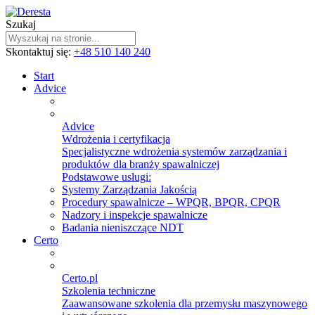
Szukaj
Skontaktuj się:
+48 510 140 240
Start
Advice
Advice
Wdrożenia i certyfikacja
Specjalistyczne wdrożenia systemów zarządzania i
produktów dla branży spawalniczej
Podstawowe usługi:
Systemy Zarządzania Jakością
Procedury spawalnicze – WPQR, BPQR, CPQR
Nadzory i inspekcje spawalnicze
Badania nieniszczące NDT
Certo
Certo.pl
Szkolenia techniczne
Zaawansowane szkolenia dla przemysłu maszynowego