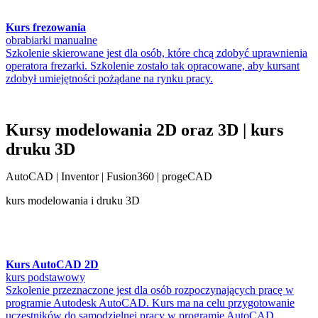
Kurs frezowania
obrabiarki manualne
Szkolenie skierowane jest dla osób, które chcą zdobyć uprawnienia
operatora frezarki. Szkolenie zostało tak opracowane, aby kursant
zdobył umiejętności pożądane na rynku pracy.
Kursy modelowania 2D oraz 3D | kurs
druku 3D
AutoCAD | Inventor | Fusion360 | progeCAD
kurs modelowania i druku 3D
Kurs AutoCAD 2D
kurs podstawowy
Szkolenie przeznaczone jest dla osób rozpoczynających pracę w
programie Autodesk AutoCAD. Kurs ma na celu przygotowanie
uczestników do samodzielnej pracy w programie AutoCAD.