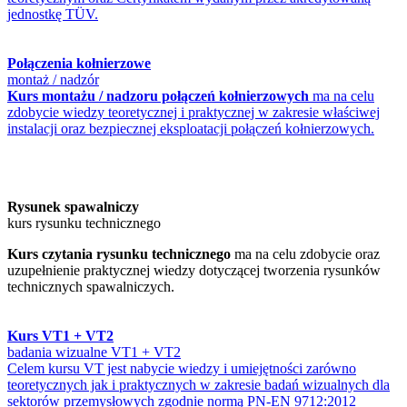
jednostkę TÜV.
Połączenia kołnierzowe
montaż / nadzór
Kurs montażu / nadzoru połączeń kołnierzowych
ma na celu
zdobycie wiedzy teoretycznej i praktycznej w zakresie właściwej
instalacji oraz bezpiecznej eksploatacji połączeń kołnierzowych.
Rysunek spawalniczy
kurs rysunku technicznego
Kurs czytania rysunku technicznego
ma na celu zdobycie oraz
uzupełnienie praktycznej wiedzy dotyczącej tworzenia rysunków
technicznych spawalniczych.
Kurs VT1 + VT2
badania wizualne VT1 + VT2
Celem kursu VT jest nabycie wiedzy i umiejętności zarówno
teoretycznych jak i praktycznych w zakresie badań wizualnych dla
sektorów przemysłowych zgodnie normą PN-EN 9712:2012