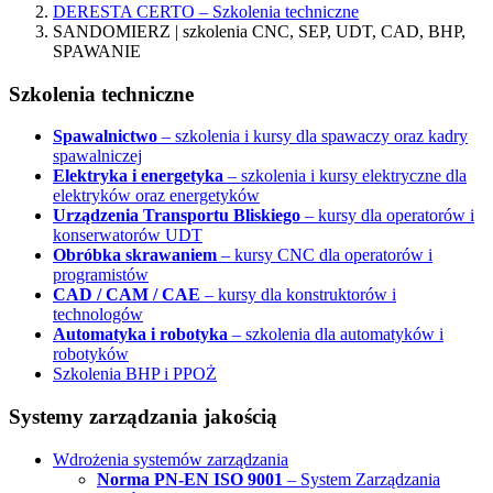
DERESTA CERTO – Szkolenia techniczne
SANDOMIERZ | szkolenia CNC, SEP, UDT, CAD, BHP,
SPAWANIE
Szkolenia techniczne
Spawalnictwo
– szkolenia i kursy dla spawaczy oraz kadry
spawalniczej
Elektryka i energetyka
– szkolenia i kursy elektryczne dla
elektryków oraz energetyków
Urządzenia Transportu Bliskiego
– kursy dla operatorów i
konserwatorów UDT
Obróbka skrawaniem
– kursy CNC dla operatorów i
programistów
CAD / CAM / CAE
– kursy dla konstruktorów i
technologów
Automatyka i robotyka
– szkolenia dla automatyków i
robotyków
Szkolenia BHP i PPOŻ
Systemy zarządzania jakością
Wdrożenia systemów zarządzania
Norma PN-EN ISO 9001
– System Zarządzania