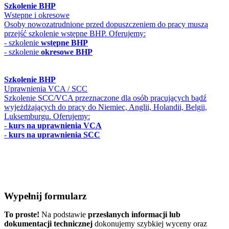
Szkolenie BHP
Wstępne i okresowe
Osoby nowozatrudnione przed dopuszczeniem do pracy muszą
przejść szkolenie wstępne BHP. Oferujemy:
- szkolenie
wstępne BHP
- szkolenie
okresowe BHP
Szkolenie BHP
Uprawnienia VCA / SCC
Szkolenie SCC/VCA przeznaczone dla osób pracujących bądź
wyjeżdżających do pracy do Niemiec, Anglii, Holandii, Belgii,
Luksemburgu. Oferujemy:
-
kurs na uprawnienia VCA
-
kurs na uprawnienia SCC
Wypełnij formularz
To proste!
Na podstawie
przesłanych informacji lub
dokumentacji technicznej
dokonujemy szybkiej wyceny oraz