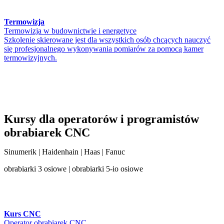
Termowizja
Termowizja w budownictwie i energetyce
Szkolenie skierowane jest dla wszystkich osób chcących nauczyć
się profesjonalnego wykonywania pomiarów za pomocą kamer
termowizyjnych.
Kursy dla operatorów i programistów
obrabiarek CNC
Sinumerik | Haidenhain | Haas | Fanuc
obrabiarki 3 osiowe | obrabiarki 5-io osiowe
Kurs CNC
Operator obrabiarek CNC