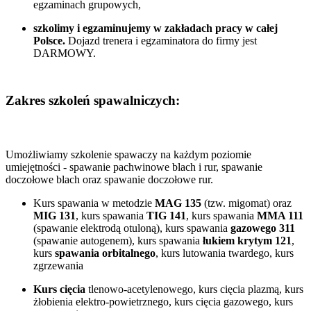
egzaminach grupowych,
szkolimy i egzaminujemy w zakładach pracy w całej
Polsce.
Dojazd trenera i egzaminatora do firmy jest
DARMOWY.
Zakres szkoleń spawalniczych:
Umożliwiamy szkolenie spawaczy na każdym poziomie
umiejętności - spawanie pachwinowe blach i rur, spawanie
doczołowe blach oraz spawanie doczołowe rur.
Kurs spawania w metodzie
MAG 135
(tzw. migomat) oraz
MIG 131
, kurs spawania
TIG 141
, kurs spawania
MMA 111
(spawanie elektrodą otuloną), kurs spawania
gazowego 311
(spawanie autogenem), kurs spawania
łukiem krytym 121
,
kurs
spawania orbitalnego
, kurs lutowania twardego, kurs
zgrzewania
Kurs cięcia
tlenowo-acetylenowego, kurs cięcia plazmą, kurs
żłobienia elektro-powietrznego, kurs cięcia gazowego, kurs