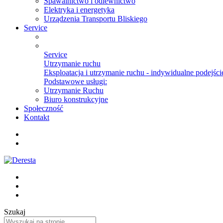
Spawalnictwo i odlewnictwo
Elektryka i energetyka
Urządzenia Transportu Bliskiego
Service
Service
Utrzymanie ruchu
Eksploatacja i utrzymanie ruchu - indywidualne podejście
Podstawowe usługi:
Utrzymanie Ruchu
Biuro konstrukcyjne
Społeczność
Kontakt
Szukaj