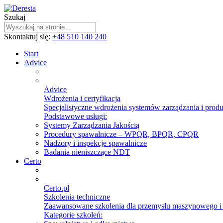
Szukaj
Skontaktuj się:
+48 510 140 240
Start
Advice
Advice
Wdrożenia i certyfikacja
Specjalistyczne wdrożenia systemów zarządzania i prod
Podstawowe usługi:
Systemy Zarządzania Jakością
Procedury spawalnicze – WPQR, BPQR, CPQR
Nadzory i inspekcje spawalnicze
Badania nieniszczące NDT
Certo
Certo.pl
Szkolenia techniczne
Zaawansowane szkolenia dla przemysłu maszynowego 
Kategorie szkoleń: