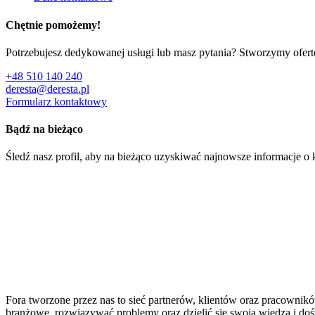
Chętnie pomożemy!
Potrzebujesz dedykowanej usługi lub masz pytania? Stworzymy ofer
+48 510 140 240
deresta@deresta.pl
Formularz kontaktowy
Bądź na bieżąco
Śledź nasz profil, aby na bieżąco uzyskiwać najnowsze informacje o k
Fora tworzone przez nas to sieć partnerów, klientów oraz pracowni
branżowe, rozwiązywać problemy oraz dzielić się swoją wiedzą i do