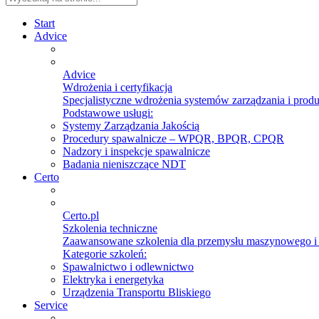
Start
Advice
Advice
Wdrożenia i certyfikacja
Specjalistyczne wdrożenia systemów zarządzania i prod
Podstawowe usługi:
Systemy Zarządzania Jakością
Procedury spawalnicze – WPQR, BPQR, CPQR
Nadzory i inspekcje spawalnicze
Badania nieniszczące NDT
Certo
Certo.pl
Szkolenia techniczne
Zaawansowane szkolenia dla przemysłu maszynowego 
Kategorie szkoleń:
Spawalnictwo i odlewnictwo
Elektryka i energetyka
Urządzenia Transportu Bliskiego
Service