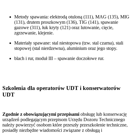
Metody spawania: elektrodą otuloną (111), MAG (135), MIG
(131), drutem proszkowym (136), TIG (141), spawanie
gazowe (311), łuk kryty (121) oraz lutowanie, cięcie,
zgrzewanie, klejenie.
Materiały spawane: stal niestopowa (tzw. stal czarna), stali
stopowej (stal nierdzewna), aluminium oraz jego stopy.
blach i rur, moduł III – spawanie doczołowe rur.
Szkolenia dla operatorów UDT i konserwatorów
UDT
Zgodnie z obowiązującymi przepisami
obsługę lub konserwację
urządzeń podlegającym przepisom Urzędu Dozoru Technicznego
należy powierzyć osobom które przeszły przeszkolenie techniczne,
posiadły niezbędne wiadomości związane z obsługą i