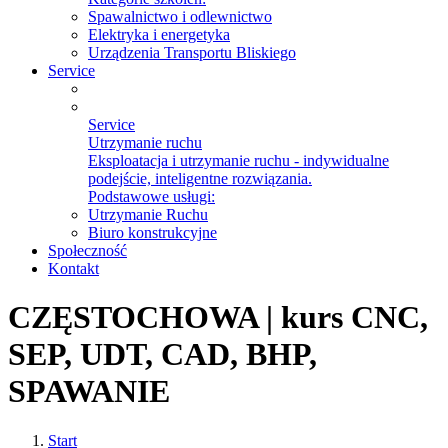
Spawalnictwo i odlewnictwo
Elektryka i energetyka
Urządzenia Transportu Bliskiego
Service
Service
Utrzymanie ruchu
Eksploatacja i utrzymanie ruchu - indywidualne
podejście, inteligentne rozwiązania.
Podstawowe usługi:
Utrzymanie Ruchu
Biuro konstrukcyjne
Społeczność
Kontakt
CZĘSTOCHOWA | kurs CNC,
SEP, UDT, CAD, BHP,
SPAWANIE
Start