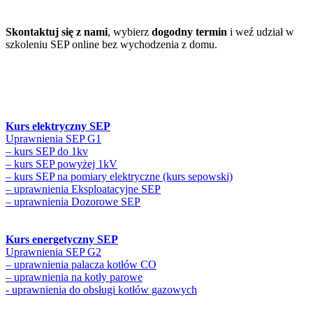
Skontaktuj się z nami
, wybierz
dogodny termin
i weź udział w
szkoleniu SEP online bez wychodzenia z domu.
Kurs elektryczny SEP
Uprawnienia SEP G1
– kurs SEP do 1kv
– kurs SEP powyżej 1kV
– kurs SEP na pomiary elektryczne (kurs sepowski)
– uprawnienia Eksploatacyjne SEP
– uprawnienia Dozorowe SEP
Kurs energetyczny SEP
Uprawnienia SEP G2
– uprawnienia palacza kotłów CO
– uprawnienia na kotły parowe
- uprawnienia do obsługi kotłów gazowych