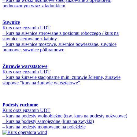
– kurs na wózki jezdniowe specjalizowane z operatorem
podnoszonym wraz z ładunkiem
Suwnice
Kurs oraz egzamin UDT
– kurs na suwnice sterowane z poziomu roboczego / kurs na
suwnice sterowane z kabiny
– kurs na suwnice mostowe, suwnice powieszane, suwnice
bramowe, suwnice półbramowe
Żurawie warsztatowe
Kurs oraz egzamin UDT
– kurs na żurawie stacjonarne m.in. żurawie ścienne, żurawie
słupowe "kurs na żurawie warsztatowe"
Podesty ruchome
Kurs oraz egzamin UDT
– kurs na podesty wolnobieżne (tzw. kurs na podesty nożycowe)
– kurs na podesty samojezdne (kurs na zwyżki)
– kurs na podesty montowane na pojeździe