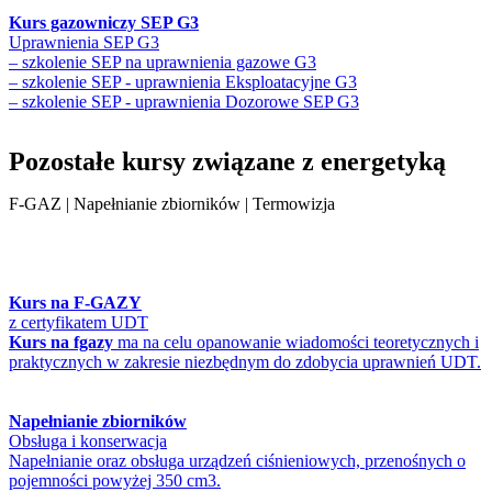
Kurs gazowniczy SEP G3
Uprawnienia SEP G3
– szkolenie SEP na uprawnienia gazowe G3
– szkolenie SEP - uprawnienia Eksploatacyjne G3
– szkolenie SEP - uprawnienia Dozorowe SEP G3
Pozostałe kursy związane z energetyką
F-GAZ | Napełnianie zbiorników | Termowizja
Kurs na F-GAZY
z certyfikatem UDT
Kurs na fgazy
ma na celu opanowanie wiadomości teoretycznych i
praktycznych w zakresie niezbędnym do zdobycia uprawnień UDT.
Napełnianie zbiorników
Obsługa i konserwacja
Napełnianie oraz obsługa urządzeń ciśnieniowych, przenośnych o
pojemności powyżej 350 cm3.