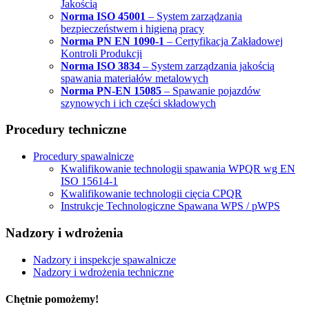
Jakością
Norma ISO 45001
– System zarządzania
bezpieczeństwem i higieną pracy
Norma PN EN 1090-1
– Certyfikacja Zakładowej
Kontroli Produkcji
Norma ISO 3834
– System zarządzania jakością
spawania materiałów metalowych
Norma PN-EN 15085
– Spawanie pojazdów
szynowych i ich części składowych
Procedury techniczne
Procedury spawalnicze
Kwalifikowanie technologii spawania WPQR wg EN
ISO 15614-1
Kwalifikowanie technologii cięcia CPQR
Instrukcje Technologiczne Spawana WPS / pWPS
Nadzory i wdrożenia
Nadzory i inspekcje spawalnicze
Nadzory i wdrożenia techniczne
Chętnie pomożemy!