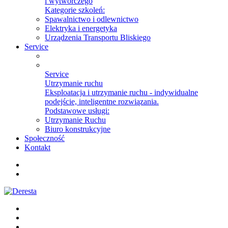
i wytwórczego
Kategorie szkoleń:
Spawalnictwo i odlewnictwo
Elektryka i energetyka
Urządzenia Transportu Bliskiego
Service
Service
Utrzymanie ruchu
Eksploatacja i utrzymanie ruchu - indywidualne
podejście, inteligentne rozwiązania.
Podstawowe usługi:
Utrzymanie Ruchu
Biuro konstrukcyjne
Społeczność
Kontakt