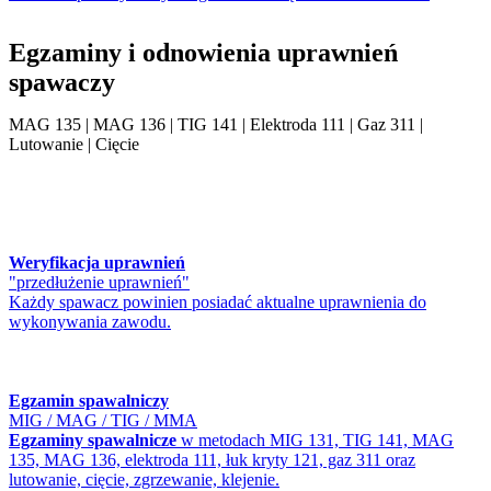
Egzaminy i odnowienia uprawnień
spawaczy
MAG 135 | MAG 136 | TIG 141 | Elektroda 111 | Gaz 311 |
Lutowanie | Cięcie
Weryfikacja uprawnień
"przedłużenie uprawnień"
Każdy spawacz powinien posiadać aktualne uprawnienia do
wykonywania zawodu.
Egzamin spawalniczy
MIG / MAG / TIG / MMA
Egzaminy spawalnicze
w metodach MIG 131, TIG 141, MAG
135, MAG 136, elektroda 111, łuk kryty 121, gaz 311 oraz
lutowanie, cięcie, zgrzewanie, klejenie.