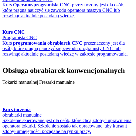
Kurs
Operator-programista CNC
przeznaczony jest dla osób,
które pragną nauczyć się zawodu operatora maszyn CNC lub
rozwinąć aktualnie posiadaną wiedzę.
Kurs CNC
Programista CNC
Kurs
programowania obrabiarek CNC
przeznaczony jest dla
osób, które pragną nauczyć się zawodu programisty CNC lub
rozwinąć aktualnie posiadaną wiedzę w zakresie programowania.
Obsługa obrabiarek konwencjonalnych
Tokarki manualne| Frezarki manualne
Kurs toczenia
obrabiarki manualne
Szkolenie skierowane jest dla osób, które chcą zdobyć uprawnienia
operatora tokarki. Szkolenie zostało tak opracowane, aby kursant
zdobył umiejętności pożądane na rynku pracy.