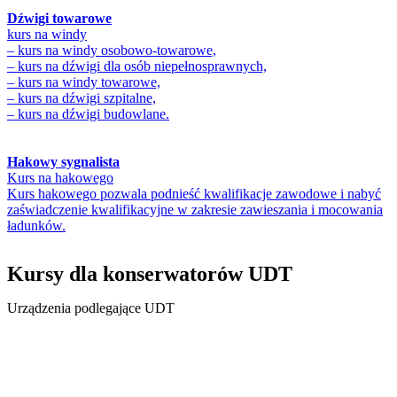
Dźwigi towarowe
kurs na windy
– kurs na windy osobowo-towarowe,
– kurs na dźwigi dla osób niepełnosprawnych,
– kurs na windy towarowe,
– kurs na dźwigi szpitalne,
– kurs na dźwigi budowlane.
Hakowy sygnalista
Kurs na hakowego
Kurs hakowego pozwala podnieść kwalifikacje zawodowe i nabyć
zaświadczenie kwalifikacyjne w zakresie zawieszania i mocowania
ładunków.
Kursy dla konserwatorów UDT
Urządzenia podlegające UDT