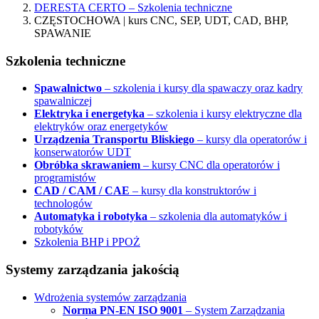
DERESTA CERTO – Szkolenia techniczne
CZĘSTOCHOWA | kurs CNC, SEP, UDT, CAD, BHP,
SPAWANIE
Szkolenia techniczne
Spawalnictwo
– szkolenia i kursy dla spawaczy oraz kadry
spawalniczej
Elektryka i energetyka
– szkolenia i kursy elektryczne dla
elektryków oraz energetyków
Urządzenia Transportu Bliskiego
– kursy dla operatorów i
konserwatorów UDT
Obróbka skrawaniem
– kursy CNC dla operatorów i
programistów
CAD / CAM / CAE
– kursy dla konstruktorów i
technologów
Automatyka i robotyka
– szkolenia dla automatyków i
robotyków
Szkolenia BHP i PPOŻ
Systemy zarządzania jakością
Wdrożenia systemów zarządzania
Norma PN-EN ISO 9001
– System Zarządzania