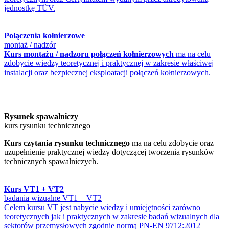
jednostkę TÜV.
Połączenia kołnierzowe
montaż / nadzór
Kurs montażu / nadzoru połączeń kołnierzowych
ma na celu
zdobycie wiedzy teoretycznej i praktycznej w zakresie właściwej
instalacji oraz bezpiecznej eksploatacji połączeń kołnierzowych.
Rysunek spawalniczy
kurs rysunku technicznego
Kurs czytania rysunku technicznego
ma na celu zdobycie oraz
uzupełnienie praktycznej wiedzy dotyczącej tworzenia rysunków
technicznych spawalniczych.
Kurs VT1 + VT2
badania wizualne VT1 + VT2
Celem kursu VT jest nabycie wiedzy i umiejętności zarówno
teoretycznych jak i praktycznych w zakresie badań wizualnych dla
sektorów przemysłowych zgodnie normą PN-EN 9712:2012