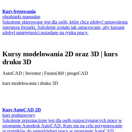
Kurs frezowania
obrabiarki manualne
Szkolenie skierowane jest dla osób, które chcą zdobyć uprawnienia
operatora frezarki. Szkolenie zostało tak opracowane, aby kursant
zdobył umiejętności pożądane na rynku pracy.
Kursy modelowania 2D oraz 3D | kurs
druku 3D
AutoCAD | Inventor | Fusion360 | progeCAD
kurs modelowania i druku 3D
Kurs AutoCAD 2D
kurs podstawowy
Szkolenie przeznaczone jest dla osób rozpoczynających pracę w
programie Autodesk AutoCAD. Kurs ma na celu przygotowanie
uczestników do samodzielnej pracy w programie AutoCAD.