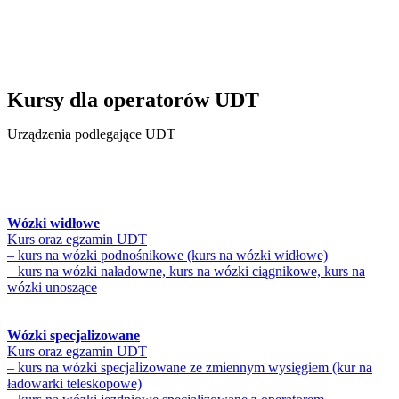
Kursy dla operatorów UDT
Urządzenia podlegające UDT
Wózki widłowe
Kurs oraz egzamin UDT
– kurs na wózki podnośnikowe (kurs na wózki widłowe)
– kurs na wózki naładowne, kurs na wózki ciągnikowe, kurs na
wózki unoszące
Wózki specjalizowane
Kurs oraz egzamin UDT
– kurs na wózki specjalizowane ze zmiennym wysięgiem (kur na
ładowarki teleskopowe)