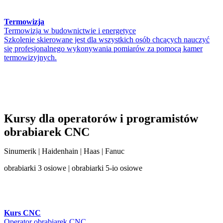
Termowizja
Termowizja w budownictwie i energetyce
Szkolenie skierowane jest dla wszystkich osób chcących nauczyć
się profesjonalnego wykonywania pomiarów za pomocą kamer
termowizyjnych.
Kursy dla operatorów i programistów
obrabiarek CNC
Sinumerik | Haidenhain | Haas | Fanuc
obrabiarki 3 osiowe | obrabiarki 5-io osiowe
Kurs CNC
Operator obrabiarek CNC