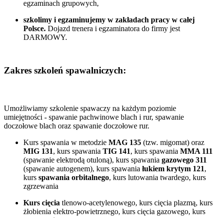
egzaminach grupowych,
szkolimy i egzaminujemy w zakładach pracy w całej
Polsce.
Dojazd trenera i egzaminatora do firmy jest
DARMOWY.
Zakres szkoleń spawalniczych:
Umożliwiamy szkolenie spawaczy na każdym poziomie
umiejętności - spawanie pachwinowe blach i rur, spawanie
doczołowe blach oraz spawanie doczołowe rur.
Kurs spawania w metodzie
MAG 135
(tzw. migomat) oraz
MIG 131
, kurs spawania
TIG 141
, kurs spawania
MMA 111
(spawanie elektrodą otuloną), kurs spawania
gazowego 311
(spawanie autogenem), kurs spawania
łukiem krytym 121
,
kurs
spawania orbitalnego
, kurs lutowania twardego, kurs
zgrzewania
Kurs cięcia
tlenowo-acetylenowego, kurs cięcia plazmą, kurs
żłobienia elektro-powietrznego, kurs cięcia gazowego, kurs