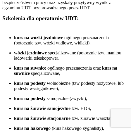
bezpieczeństwem pracy oraz uzyskały pozytywny wynik z
egzaminu UDT przeprowadzanego przez UDT.
Szkolenia dla operatorów UDT:
kurs na wózki jezdniowe
ogólnego przeznaczenia
(potocznie tzw. wózki widłowe, widlaki),
wózki jezdniowe
specjalizowane (potocznie tzw. manitou,
ładowarki teleskopowe),
kurs na suwnice
ogólnego przeznaczenia oraz
kurs na
suwnice
specjalizowane,
kurs na podesty
wolnobieżne (tzw podesty nożycowe, lub
podesty wysięgnikowe),
kurs na podesty
samojezdne (zwyżki),
kurs na żurawie samojezdne
tzw. HDS,
kurs na żurawie stacjonarne
tzw. żurawie warsztatowe,
kurs na hakowego
(kurs hakowego-sygnalisty),