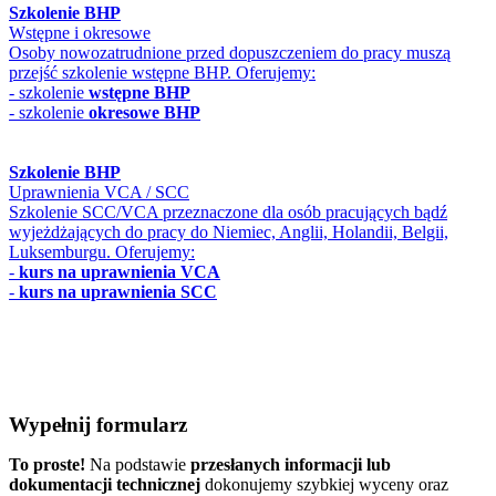
Szkolenie BHP
Wstępne i okresowe
Osoby nowozatrudnione przed dopuszczeniem do pracy muszą
przejść szkolenie wstępne BHP. Oferujemy:
- szkolenie
wstępne BHP
- szkolenie
okresowe BHP
Szkolenie BHP
Uprawnienia VCA / SCC
Szkolenie SCC/VCA przeznaczone dla osób pracujących bądź
wyjeżdżających do pracy do Niemiec, Anglii, Holandii, Belgii,
Luksemburgu. Oferujemy:
-
kurs na uprawnienia VCA
-
kurs na uprawnienia SCC
Wypełnij formularz
To proste!
Na podstawie
przesłanych informacji lub
dokumentacji technicznej
dokonujemy szybkiej wyceny oraz