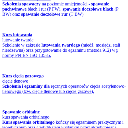
Szkolenia spawaczy
na poziomie umiejętności -
spawanie
pachwinowe
blach i rur (P FW),
spawanie doczołowe blach
(P
BW) oraz
spawanie doczołowe rur
(T BW).
Kurs lutowania
lutowanie twarde
Szkolenie w zakresie
lutowania twardego
(miedź, mosiądz, stali
nierdzewna) oraz przygotowanie do egzaminu (metoda 912) wg
normy PN-EN ISO 13585.
Kurs cięcia gazowego
cięcie tlenowe
Szkolenia i egzaminy dla
ręcznych operatorów cięcia acetylenowo-
tlenowego (tzw. cięcie tlenowe lub cięcie gazowe).
Spawanie orbitalne
kurs spawania orbitalnego
Kurs spawania orbitalnego
kończy się egzaminem praktycznym i
teoretycznym oraz Certyfikatem wydanym przez akredytowaną