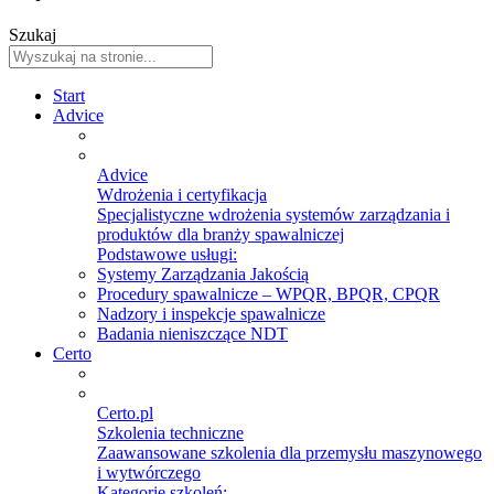
Szukaj
Start
Advice
Advice
Wdrożenia i certyfikacja
Specjalistyczne wdrożenia systemów zarządzania i
produktów dla branży spawalniczej
Podstawowe usługi:
Systemy Zarządzania Jakością
Procedury spawalnicze – WPQR, BPQR, CPQR
Nadzory i inspekcje spawalnicze
Badania nieniszczące NDT
Certo
Certo.pl
Szkolenia techniczne
Zaawansowane szkolenia dla przemysłu maszynowego
i wytwórczego
Kategorie szkoleń: