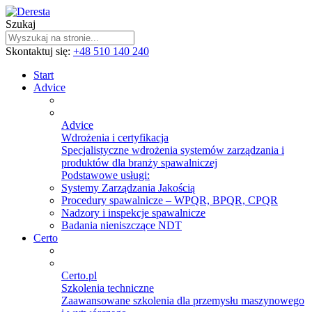
Szukaj
Skontaktuj się:
+48 510 140 240
Start
Advice
Advice
Wdrożenia i certyfikacja
Specjalistyczne wdrożenia systemów zarządzania i
produktów dla branży spawalniczej
Podstawowe usługi:
Systemy Zarządzania Jakością
Procedury spawalnicze – WPQR, BPQR, CPQR
Nadzory i inspekcje spawalnicze
Badania nieniszczące NDT
Certo
Certo.pl
Szkolenia techniczne
Zaawansowane szkolenia dla przemysłu maszynowego