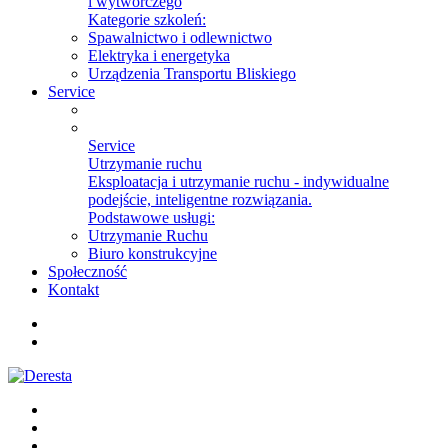
i wytwórczego
Kategorie szkoleń:
Spawalnictwo i odlewnictwo
Elektryka i energetyka
Urządzenia Transportu Bliskiego
Service
Service
Utrzymanie ruchu
Eksploatacja i utrzymanie ruchu - indywidualne
podejście, inteligentne rozwiązania.
Podstawowe usługi:
Utrzymanie Ruchu
Biuro konstrukcyjne
Społeczność
Kontakt