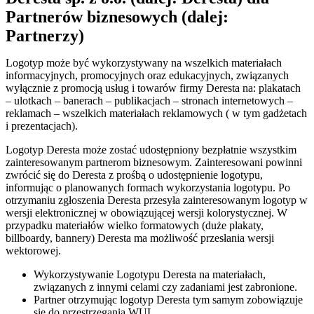
Partnerów biznesowych (dalej:
Partnerzy)
Logotyp może być wykorzystywany na wszelkich materiałach
informacyjnych, promocyjnych oraz edukacyjnych, związanych
wyłącznie z promocją usług i towarów firmy Deresta na: plakatach
– ulotkach – banerach – publikacjach – stronach internetowych –
reklamach – wszelkich materiałach reklamowych ( w tym gadżetach
i prezentacjach).
Logotyp Deresta może zostać udostępniony bezpłatnie wszystkim
zainteresowanym partnerom biznesowym. Zainteresowani powinni
zwrócić się do Deresta z prośbą o udostępnienie logotypu,
informując o planowanych formach wykorzystania logotypu. Po
otrzymaniu zgłoszenia Deresta przesyła zainteresowanym logotyp w
wersji elektronicznej w obowiązującej wersji kolorystycznej. W
przypadku materiałów wielko formatowych (duże plakaty,
billboardy, bannery) Deresta ma możliwość przesłania wersji
wektorowej.
Wykorzystywanie Logotypu Deresta na materiałach,
związanych z innymi celami czy zadaniami jest zabronione.
Partner otrzymując logotyp Deresta tym samym zobowiązuje
się do przestrzegania WUL.