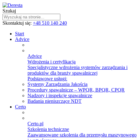
Szukaj
Skontaktuj się:
+48 510 140 240
Start
Advice
Advice
Wdrożenia i certyfikacja
Specjalistyczne wdrożenia systemów zarządzania i
produktów dla branży spawalniczej
Podstawowe usługi:
Systemy Zarządzania Jakością
Procedury spawalnicze – WPQR, BPQR, CPQR
Nadzory i inspekcje spawalnicze
Badania nieniszczące NDT
Certo
Certo.pl
Szkolenia techniczne
Zaawansowane szkolenia dla przemysłu maszynowego