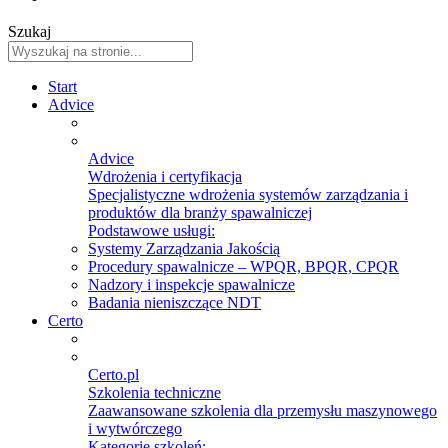
Szukaj
Start
Advice
Advice
Wdrożenia i certyfikacja
Specjalistyczne wdrożenia systemów zarządzania i
produktów dla branży spawalniczej
Podstawowe usługi:
Systemy Zarządzania Jakością
Procedury spawalnicze – WPQR, BPQR, CPQR
Nadzory i inspekcje spawalnicze
Badania nieniszczące NDT
Certo
Certo.pl
Szkolenia techniczne
Zaawansowane szkolenia dla przemysłu maszynowego
i wytwórczego
Kategorie szkoleń: