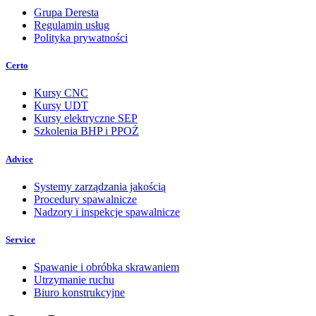
Grupa Deresta
Regulamin usług
Polityka prywatności
Certo
Kursy CNC
Kursy UDT
Kursy elektryczne SEP
Szkolenia BHP i PPOŻ
Advice
Systemy zarządzania jakością
Procedury spawalnicze
Nadzory i inspekcje spawalnicze
Service
Spawanie i obróbka skrawaniem
Utrzymanie ruchu
Biuro konstrukcyjne