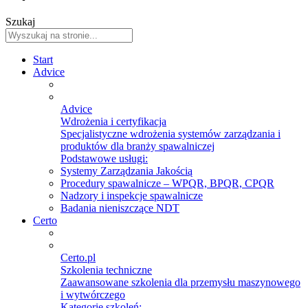
Szukaj
Start
Advice
Advice
Wdrożenia i certyfikacja
Specjalistyczne wdrożenia systemów zarządzania i
produktów dla branży spawalniczej
Podstawowe usługi:
Systemy Zarządzania Jakością
Procedury spawalnicze – WPQR, BPQR, CPQR
Nadzory i inspekcje spawalnicze
Badania nieniszczące NDT
Certo
Certo.pl
Szkolenia techniczne
Zaawansowane szkolenia dla przemysłu maszynowego
i wytwórczego
Kategorie szkoleń: