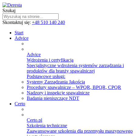
Szukaj
Skontaktuj się:
+48 510 140 240
Start
Advice
Advice
Wdrożenia i certyfikacja
Specjalistyczne wdrożenia systemów zarządzania i
produktów dla branży spawalniczej
Podstawowe usługi:
Systemy Zarządzania Jakością
Procedury spawalnicze – WPQR, BPQR, CPQR
Nadzory i inspekcje spawalnicze
Badania nieniszczące NDT
Certo
Certo.pl
Szkolenia techniczne
Zaawansowane szkolenia dla przemysłu maszynowego