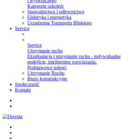
i wytwórczego
Kategorie szkoleń:
Spawalnictwo i odlewnictwo
Elektryka i energetyka
Urządzenia Transportu Bliskiego
Service
Service
Utrzymanie ruchu
Eksploatacja i utrzymanie ruchu - indywidualne
podejście, inteligentne rozwiązania.
Podstawowe usługi:
Utrzymanie Ruchu
Biuro konstrukcyjne
Społeczność
Kontakt