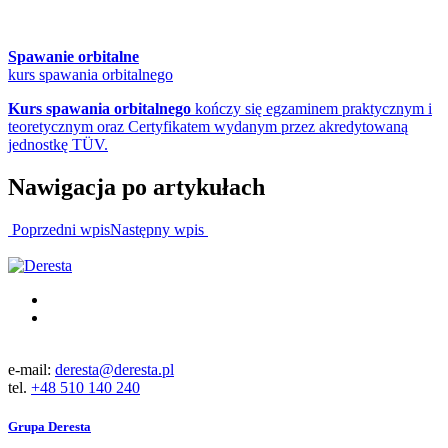
Spawanie orbitalne
kurs spawania orbitalnego
Kurs spawania orbitalnego
kończy się egzaminem praktycznym i
teoretycznym oraz Certyfikatem wydanym przez akredytowaną
jednostkę TÜV.
Nawigacja po artykułach
Poprzedni wpis
Następny wpis
e-mail:
deresta@deresta.pl
tel.
+48 510 140 240
Grupa Deresta