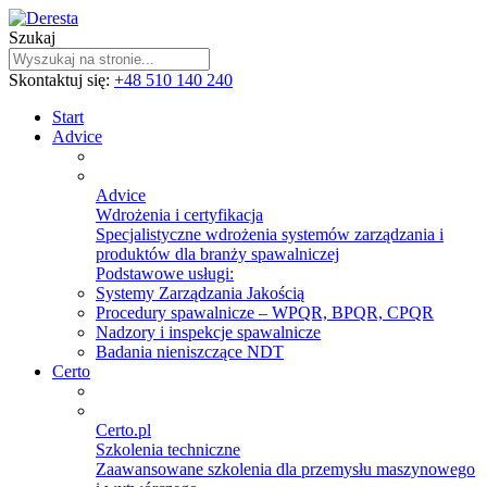
Szukaj
Skontaktuj się:
+48 510 140 240
Start
Advice
Advice
Wdrożenia i certyfikacja
Specjalistyczne wdrożenia systemów zarządzania i
produktów dla branży spawalniczej
Podstawowe usługi:
Systemy Zarządzania Jakością
Procedury spawalnicze – WPQR, BPQR, CPQR
Nadzory i inspekcje spawalnicze
Badania nieniszczące NDT
Certo
Certo.pl
Szkolenia techniczne
Zaawansowane szkolenia dla przemysłu maszynowego