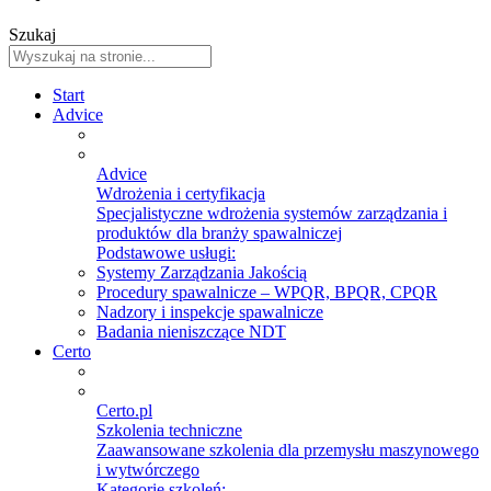
Szukaj
Start
Advice
Advice
Wdrożenia i certyfikacja
Specjalistyczne wdrożenia systemów zarządzania i
produktów dla branży spawalniczej
Podstawowe usługi:
Systemy Zarządzania Jakością
Procedury spawalnicze – WPQR, BPQR, CPQR
Nadzory i inspekcje spawalnicze
Badania nieniszczące NDT
Certo
Certo.pl
Szkolenia techniczne
Zaawansowane szkolenia dla przemysłu maszynowego
i wytwórczego
Kategorie szkoleń: