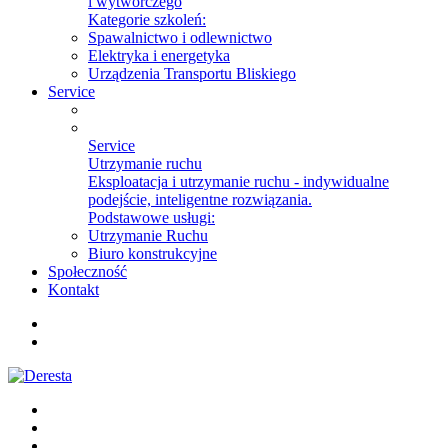
i wytwórczego
Kategorie szkoleń:
Spawalnictwo i odlewnictwo
Elektryka i energetyka
Urządzenia Transportu Bliskiego
Service
Service
Utrzymanie ruchu
Eksploatacja i utrzymanie ruchu - indywidualne
podejście, inteligentne rozwiązania.
Podstawowe usługi:
Utrzymanie Ruchu
Biuro konstrukcyjne
Społeczność
Kontakt