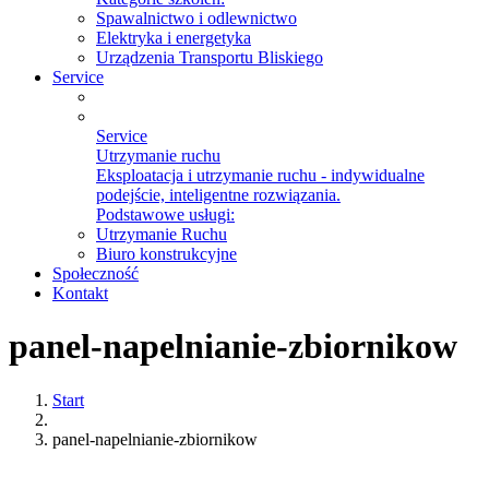
Spawalnictwo i odlewnictwo
Elektryka i energetyka
Urządzenia Transportu Bliskiego
Service
Service
Utrzymanie ruchu
Eksploatacja i utrzymanie ruchu - indywidualne
podejście, inteligentne rozwiązania.
Podstawowe usługi:
Utrzymanie Ruchu
Biuro konstrukcyjne
Społeczność
Kontakt
panel-napelnianie-zbiornikow
Start
panel-napelnianie-zbiornikow