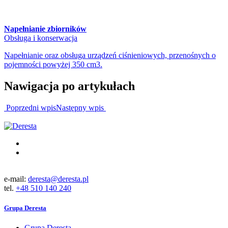
Napełnianie zbiorników
Obsługa i konserwacja
Napełnianie oraz obsługa urządzeń ciśnieniowych, przenośnych o
pojemności powyżej 350 cm3.
Nawigacja po artykułach
Poprzedni wpis
Następny wpis
e-mail:
deresta@deresta.pl
tel.
+48 510 140 240
Grupa Deresta
Grupa Deresta