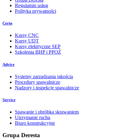
Regulamin usług
Polityka prywatności
Certo
Kursy CNC
Kursy UDT
Kursy elektryczne SEP
Szkolenia BHP i PPOŻ
Advice
Systemy zarządzania jakością
Procedury spawalnicze
Nadzory i inspekcje spawalnicze
Service
Spawanie i obróbka skrawaniem
Utrzymanie ruchu
Biuro konstrukcyjne
Grupa Deresta