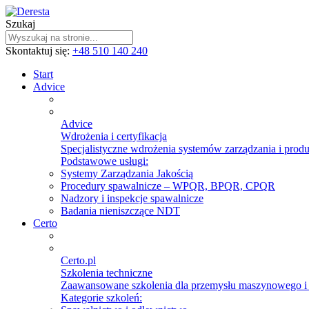
Szukaj
Skontaktuj się:
+48 510 140 240
Start
Advice
Advice
Wdrożenia i certyfikacja
Specjalistyczne wdrożenia systemów zarządzania i prod
Podstawowe usługi:
Systemy Zarządzania Jakością
Procedury spawalnicze – WPQR, BPQR, CPQR
Nadzory i inspekcje spawalnicze
Badania nieniszczące NDT
Certo
Certo.pl
Szkolenia techniczne
Zaawansowane szkolenia dla przemysłu maszynowego 
Kategorie szkoleń: