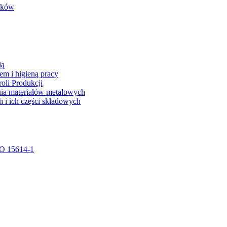
tyków
ią
m i higieną pracy
oli Produkcji
nia materiałów metalowych
i ich części składowych
SO 15614-1