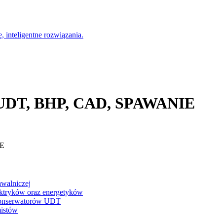
, inteligentne rozwiązania.
, UDT, BHP, CAD, SPAWANIE
IE
awalniczej
lektryków oraz energetyków
 konserwatorów UDT
mistów