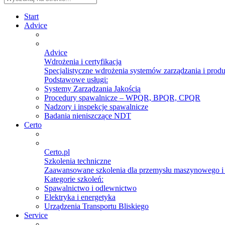
Start
Advice
Advice
Wdrożenia i certyfikacja
Specjalistyczne wdrożenia systemów zarządzania i prod
Podstawowe usługi:
Systemy Zarządzania Jakością
Procedury spawalnicze – WPQR, BPQR, CPQR
Nadzory i inspekcje spawalnicze
Badania nieniszczące NDT
Certo
Certo.pl
Szkolenia techniczne
Zaawansowane szkolenia dla przemysłu maszynowego 
Kategorie szkoleń:
Spawalnictwo i odlewnictwo
Elektryka i energetyka
Urządzenia Transportu Bliskiego
Service