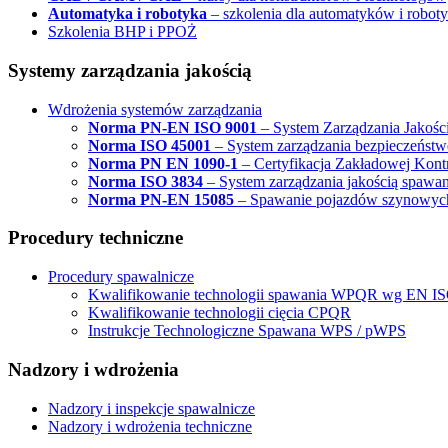
Automatyka i robotyka
– szkolenia dla automatyków i robo
Szkolenia BHP i PPOŻ
Systemy zarządzania jakością
Wdrożenia systemów zarządzania
Norma PN-EN ISO 9001
– System Zarządzania Jakośc
Norma ISO 45001
– System zarządzania bezpieczeństwe
Norma PN EN 1090-1
– Certyfikacja Zakładowej Kontr
Norma ISO 3834
– System zarządzania jakością spawa
Norma PN-EN 15085
– Spawanie pojazdów szynowych 
Procedury techniczne
Procedury spawalnicze
Kwalifikowanie technologii spawania WPQR wg EN I
Kwalifikowanie technologii cięcia CPQR
Instrukcje Technologiczne Spawana WPS / pWPS
Nadzory i wdrożenia
Nadzory i inspekcje spawalnicze
Nadzory i wdrożenia techniczne