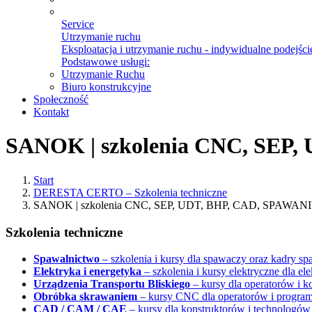
Service
Utrzymanie ruchu
Eksploatacja i utrzymanie ruchu - indywidualne podejście
Podstawowe usługi:
Utrzymanie Ruchu
Biuro konstrukcyjne
Społeczność
Kontakt
SANOK | szkolenia CNC, SEP
Start
DERESTA CERTO – Szkolenia techniczne
SANOK | szkolenia CNC, SEP, UDT, BHP, CAD, SPAWAN
Szkolenia techniczne
Spawalnictwo
– szkolenia i kursy dla spawaczy oraz kadry sp
Elektryka i energetyka
– szkolenia i kursy elektryczne dla e
Urządzenia Transportu Bliskiego
– kursy dla operatorów i
Obróbka skrawaniem
– kursy CNC dla operatorów i progra
CAD / CAM / CAE
– kursy dla konstruktorów i technologów