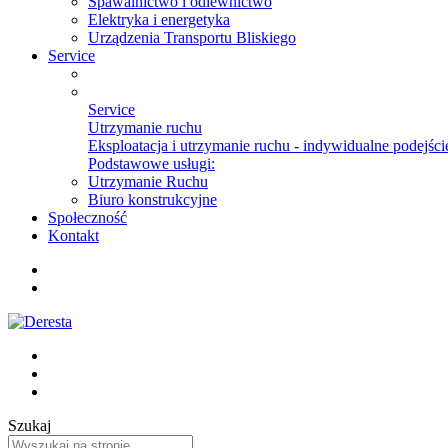
Spawalnictwo i odlewnictwo
Elektryka i energetyka
Urządzenia Transportu Bliskiego
Service
Service
Utrzymanie ruchu
Eksploatacja i utrzymanie ruchu - indywidualne podejście
Podstawowe usługi:
Utrzymanie Ruchu
Biuro konstrukcyjne
Społeczność
Kontakt
Szukaj